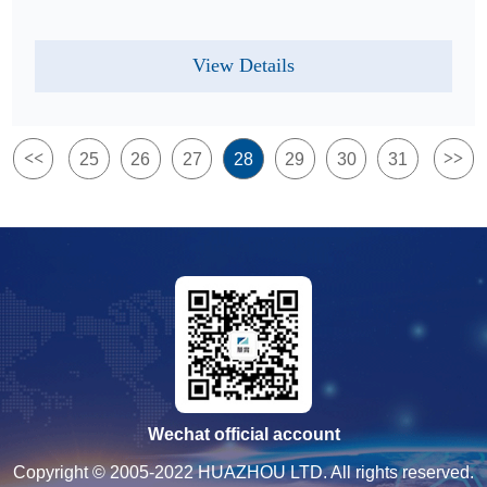
View Details
<<
>>
25
26
27
28
29
30
31
Wechat official account
Copyright © 2005-2022 HUAZHOU LTD. All rights reserved.