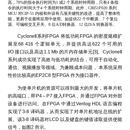
高，70%的指令执行时间为1 或2 个系统时钟周期，只有4 条指
令的执行时间大于4 个系统时钟周期。此外，C8051F020 系列
MCU 对CIP-51 内核和外设有几项关键性的改进，提高了整体性
能，更易于在最终应用中使用。如提供22 个中断源、7 个复位
源、可编程交叉开关、8 位A/D转换器、12 位D/A 转换器等。
CycloneⅡ系列FPGA 将低功耗FPGA 的密度规模扩
展至68 416 个逻辑单元，并提供高达622 个可用的
I/O 接口以及高达1.1 Mb 的片内存储单元[3]。CycloneⅡ
系列成功实现了高效与低功耗的结合，可用于自动化、
通信、视频播放等领域。为兼顾成本问题， 本系统采用
性价比较高的EP2C8 型FPGA 作为接口器件。
为使单片机的资源可以得到最大的开发，将单片机
的高端口，即P4～P7 接入FPGA，并通过FPGA 对外部
设备进行访问。在FPGA 中通过Verilog HDL 语言编程
实现了3-8 译码器，从而实现了对单片机地址总线的扩
展。该3-8 译码器对LCD 以及键盘的键值读取提供使能
信号，如图2 所示。